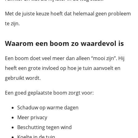
 op de
Met de juiste keuze hoeft dat helemaal geen probleem
e. Hierdoor
 website-
te zijn.
ren
nte
Waarom een boom zo waardevol is
enties
gebaseerd
 gedrag van
Een boom doet veel meer dan alleen “mooi zijn”. Hij
ezoeker.
heeft een grote invloed op hoe je tuin aanvoelt en
gebruikt wordt.
uren
Een goed geplaatste boom zorgt voor:
Schaduw op warme dagen
Meer privacy
Beschutting tegen wind
Koelte in de tuin