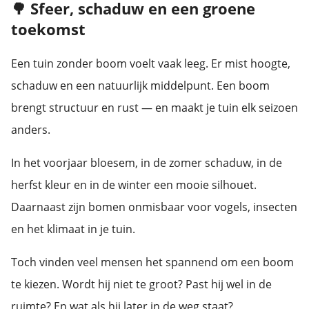
🌳 Sfeer, schaduw en een groene
s kan de
e niet
toekomst
oneren.
Een tuin zonder boom voelt vaak leeg. Er mist hoogte,
ieken
schaduw en een natuurlijk middelpunt. Een boom
ische
brengt structuur en rust — en maakt je tuin elk seizoen
s worden
kt om
anders.
em
tie te
In het voorjaar bloesem, in de zomer schaduw, in de
elen over
herfst kleur en in de winter een mooie silhouet.
drag van
Daarnaast zijn bomen onmisbaar voor vogels, insecten
zoeker op
site.
en het klimaat in je tuin.
ing
Toch vinden veel mensen het spannend om een boom
ingcookies
te kiezen. Wordt hij niet te groot? Past hij wel in de
 gebruikt
ruimte? En wat als hij later in de weg staat?
oekers te