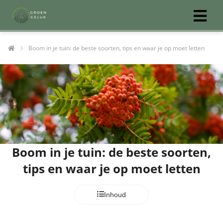
Boom in je tuin: de beste soorten, tips en waar je op moet letten
ngen
 policy
oneel
onele
s zijn
Boom in je tuin: de beste soorten,
kelijk om
tips en waar je op moet letten
bsite te
ken. Ze
 gebruikt
Inhoud
asisfuncties
der deze