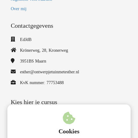
Over mij
Contactgegevens
EdJdB
Krönerweg, 28, Kronerweg
3951BS
Maarn
esther@ontwerpjetuinmetesther.nl
KvK nummer: 77753488
Kies hier je cursus
Ik heb een nieuwbouw huis gekocht
I
k woon in een bestaande woning
Cookies
Ik woon in een huurwoning